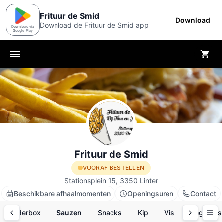
Frituur de Smid
Download
Download de Frituur de Smid app
Download via
Google Play
Menu
Frituur de Smid
VOORAF BESTELLEN
Stationsplein 15, 3350 Linter
Beschikbare afhaalmomenten
Openingsuren
Contact
Kinderbox
Sauzen
Snacks
Kip
Vis
Vegetari