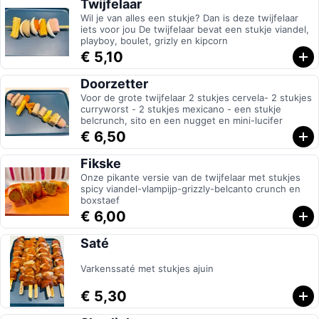
Twijfelaar
Wil je van alles een stukje? Dan is deze twijfelaar
iets voor jou De twijfelaar bevat een stukje viandel,
playboy, boulet, grizly en kipcorn
€ 5,10
Doorzetter
Voor de grote twijfelaar 2 stukjes cervela- 2 stukjes
curryworst - 2 stukjes mexicano - een stukje
belcrunch, sito en een nugget en mini-lucifer
€ 6,50
Fikske
Onze pikante versie van de twijfelaar met stukjes
spicy viandel-vlampijp-grizzly-belcanto crunch en
boxstaef
€ 6,00
Saté
Varkenssaté met stukjes ajuin
€ 5,30