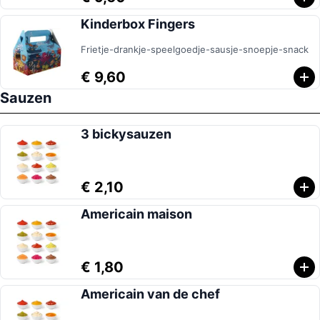
Kinderbox Fingers
Frietje-drankje-speelgoedje-sausje-snoepje-snack
€ 9,60
Sauzen
3 bickysauzen
€ 2,10
Americain maison
€ 1,80
Americain van de chef