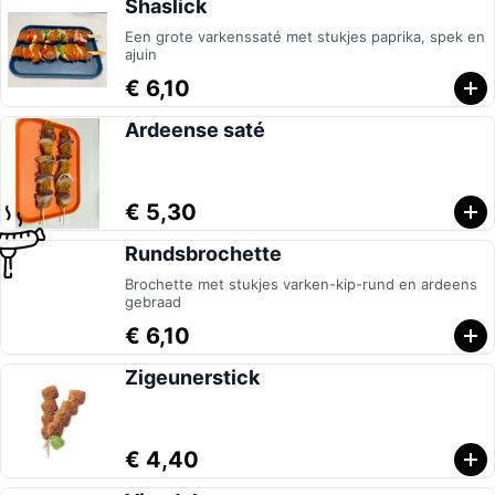
Shaslick
Een grote varkenssaté met stukjes paprika, spek en
ajuin
€ 6,10
Ardeense saté
€ 5,30
Rundsbrochette
Brochette met stukjes varken-kip-rund en ardeens
gebraad
€ 6,10
Zigeunerstick
€ 4,40